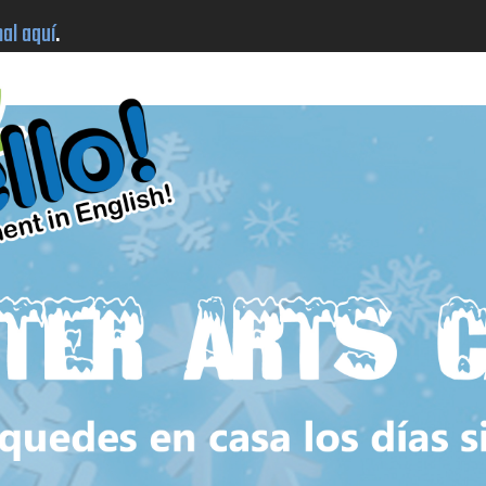
al aquí
.