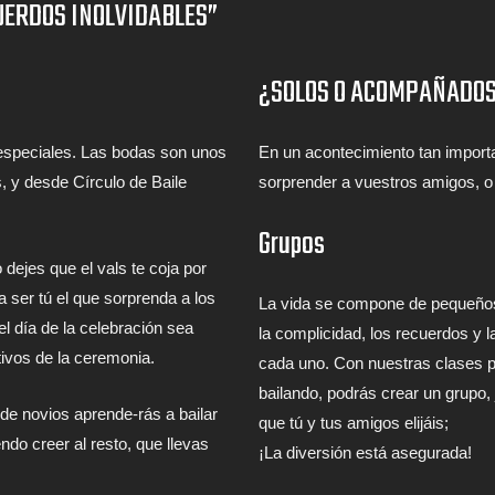
UERDOS INOLVIDABLES”
¿SOLOS O ACOMPAÑADO
especiales. Las bodas son unos
En un acontecimiento tan import
 y desde Círculo de Baile
sorprender a vuestros amigos, o 
Grupos
 dejes que el vals te coja por
 ser tú el que sorprenda a los
La vida se compone de pequeños 
l día de la celebración sea
la complicidad, los recuerdos y 
ivos de la ceremonia.
cada uno. Con nuestras clases pa
bailando, podrás crear un grupo, 
de novios aprende-rás a bailar
que tú y tus amigos elijáis;
ndo creer al resto, que llevas
¡La diversión está asegurada!