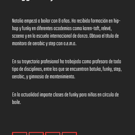
Natalia empezó a bailar con 8 años. Ha recibido formación en hip-
hop y funky en diferentes academias como karen-taft, relevé,
scaena y en la escuela internacional de danza. Obtuvo el título de
monitora de aerobic y step con a.e.m.a.
En su trayectoria profesional ha trabajado como profesora de todo
tipo de disciplinas, entre las que se encuentran batuka, funky, step,
aerobic, y gimnasia de mantenimiento.
En la actualidad imparte clases de funky para niños en círculo de
baile.