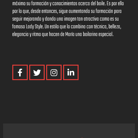
máximo su formación y conocimientos acerca del baile. Es por ello
por lo que, desde entonces, sigue aumentando su formación para
seguir mejorando y dando una imagen tan atractiva como es su
famoso Lady Style. Un estilo que lo combina con técnica, belleza,
elegancia y ritmo que hacen de María una bailarina especial.
F
T
I
L
a
w
n
i
c
i
s
n
e
t
t
k
b
t
a
e
o
e
g
d
o
r
r
i
k
a
n
-
m
-
f
i