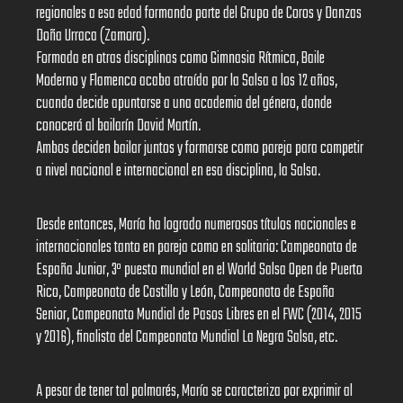
regionales a esa edad formando parte del Grupo de Coros y Danzas
Doña Urraca (Zamora).
Formada en otras disciplinas como Gimnasia Rítmica, Baile
Moderno y Flamenco acaba atraída por la Salsa a los 12 años,
cuando decide apuntarse a una academia del género, donde
conocerá al bailarín David Martín.
Ambos deciden bailar juntos y formarse como pareja para competir
a nivel nacional e internacional en esa disciplina, la Salsa.
Desde entonces, María ha logrado numerosos títulos nacionales e
internacionales tanto en pareja como en solitario: Campeonato de
España Junior, 3º puesto mundial en el World Salsa Open de Puerto
Rico, Campeonato de Castilla y León, Campeonato de España
Senior, Campeonato Mundial de Pasos Libres en el FWC (2014, 2015
y 2016), finalista del Campeonato Mundial La Negra Salsa, etc.
A pesar de tener tal palmarés, María se caracteriza por exprimir al