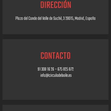
DIRECCIÓN
n
Plaza del Conde del Valle de Suchil, 3 28015, Madrid, España
CONTACTO
91 308 16 26 – 675 825 872
info@circulodebaile.es