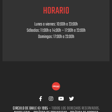
HORARIO
Lunes a viernes: 10:00h a 23:00h
Sábados: 11:00h a 14:00h – 17:00h a 23:00h
Domingos: 17:00h a 23:00h
F
I
Y
T
a
n
o
w
c
s
u
i
CIRCULO DE BAILE © 1995 –
TODOS LOS DERECHOS RESERVADOS.