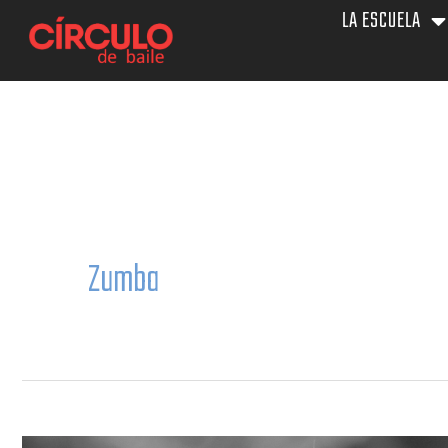
Ir
LA ESCUELA
al
contenido
Zumba