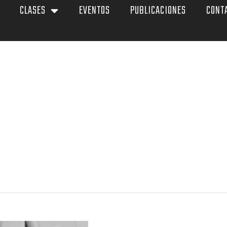
CLASES
EVENTOS
PUBLICACIONES
CONT