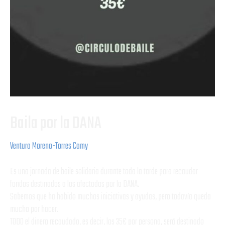
Baila por la DANA
Ventura Moreno-Torres Camy
Es una jornada de baile solidaria durante toda la tarde para recaudar
fondos destinados a los afectados por la DANA.
Sabemos que ha habido muchas iniciativas y ayudas, pero todavía queda
mucho por hacer.
TODO el dinero recaudado, es decir, los 35€ por persona, será destinado