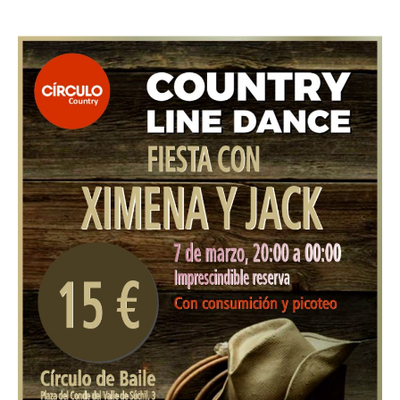
Fiesta
Country
con
Ximena
y
Jack