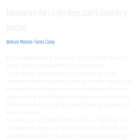
Intensivo de Lindy Hop con Elisabet y
Nacho
Ventura Moreno-Torres Camy
No te pierdas el intensivo de iniciación al LINDY HOP (SWING) que van a
impartir Elisabet @elisabetmonllor y Nacho @mengele81!
Si estás deseando bailar y aprender este fascinante estilo de baile
afroamericano lleno de imaginación y diversión, de ritmos y lenguaje único
en la conexión, no te lo pienses más! Esta es tu oportunidad! Y si aún no
sabes qué baile és, pero estás deseando aprender algo nuevo que te haga
desconectar de tu día a día y te haga sentir muy bien, sin duda este sigue
siendo tu baile jajaj
Te esperamos en @circulodebaile el 29 de Enero y 5 y 12 de Febrero ! Un
taller intensivo los miércoles de 1:30h en horario de 20:00h a 21:30h para
que puedas asimilar bien la información! Al finalizar el taller el domingo 16