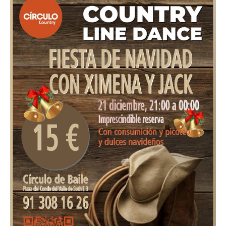
Country
de
Navidad
con
Ximena
y
Jack