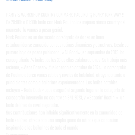
PARTY & WORKSHOP COUNTRY CON MARK PAULINO ¡¡¡ HONKY TONK WAY !!!
De 20:00h a 01:00h baila con Mark Paulino los mejores ritmos country del
momento, lo vamos a pasar genial.
Mark Paulino es un destacado coreógrafo de danza en línea
estadounidense conocido por sus rutinas dinámicas y atractivas. Desde su
primera hoja de pasos publicada, «All Good», en septiembre de 2015, ha
coreografiado 74 bailes, de los 33 de ellos colaboraciones. Su trabajo más
reciente, «Viens Danser», fue lanzado en octubre de 2024. La coreografía
de Paulino abarca varios estilos y niveles de habilidad, atrayendo tanto a
principiantes como a bailarines experimentados. Los bailes notables
incluyen «Rude Dude», que aseguró el segundo lugar en la categoría de
coreografía intermedia no country en SNL 2023, y «Scootin’ Bootin'», un
baile de línea de nivel mejorador.
Sus contribuciones han influido significativamente en la comunidad de
baile en línea, ofreciendo una amplia gama de rutinas que continúan
inspirando a los bailarines de todo el mundo.