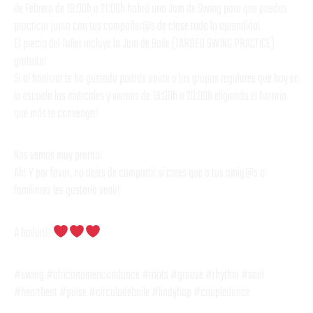
de Febrero de 18:00h a 21:00h habrá una Jam de Swing para que puedas
practicar junto con tus compañer@s de clase todo lo aprendido!
El precio del Taller incluye la Jam de Baile (TARDEO SWING PRACTICE)
gratuita!
Si al finalizar te ha gustado podrás unirte a los grupos regulares que hay en
la escuela los miércoles y viernes de 19:00h a 20:00h eligiendo el horario
que más te convenga!
Nos vemos muy pronto!
Ah! Y por favor, no dejes de compartir si crees que a tus amig@s o
familiares les gustaría venir!
A bailar!!!
#swing #africanamericandance #roots #groove #rhythm #soul
#heartbeat #pulse #circulodebaile #lindyhop #coupledance