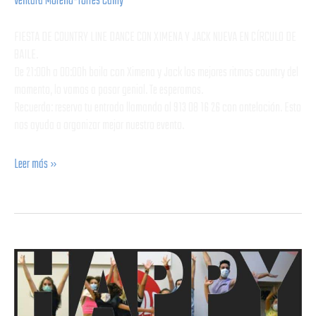
Ventura Moreno-Torres Camy
FIESTA DE COUNTRY LINE DANCE CON XIMENA Y JACK NUEVA EN CÍRCULO DE
BAILE.
De 21:00h a 00:00h baila con Ximena y Jack los mejores ritmos country del
momento, lo vamos a pasar genial. Te esperamos.
Recuerda: reserva tu entrada llamando al 913 08 16 26 con antelación. Esto
nos ayuda a organizar mejor nuestro evento.
Leer más »
Happy
Days
Septiembre
2021