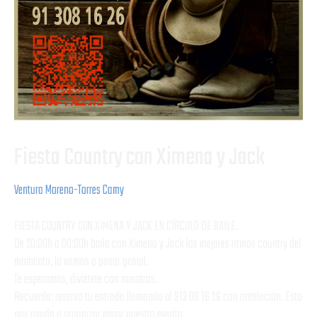
Fiesta Country con Ximena y Jack
Ventura Moreno-Torres Camy
FIESTA COUNTRY CON XIMENA Y JACK EN CÍRCULO DE BAILE.
De 20:00h a 00:00h baila con Ximena y Jack los mejores ritmos country del
momento, lo vamos a pasar genial.
Te esperamos, diviétete con nosotros.
Recuerda: reserva tu entrada llamando al 913 08 16 26 con antelación. Esto
nos ayuda a organizar mejor nuestro evento.