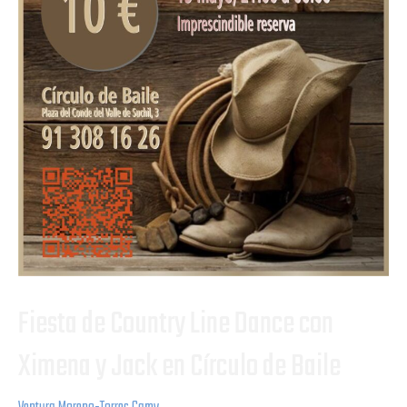
de
Baile
Fiesta de Country Line Dance con
Ximena y Jack en Círculo de Baile