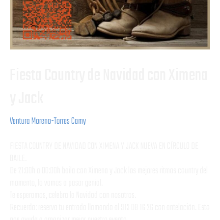
Fiesta Country de Navidad con Ximena
y Jack
Ventura Moreno-Torres Camy
FIESTA COUNTRY DE NAVIDAD CON XIMENA Y JACK NUEVA EN CÍRCULO DE
BAILE.
De 21:00h a 00:00h baila con Ximena y Jack los mejores ritmos country del
momento, lo vamos a pasar genial.
Te esperamos, celebra la Navidad con nosotros.
Recuerda: reserva tu entrada llamando al 913 08 16 26 con antelación. Esto