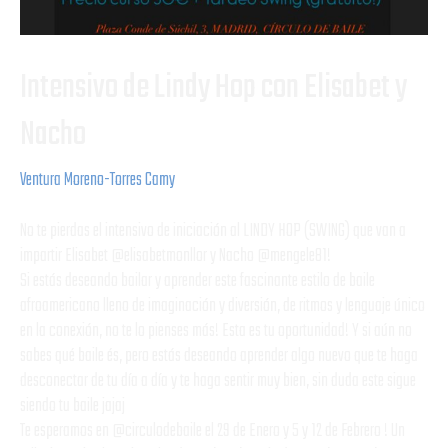
Intensivo de Lindy Hop con Elisabet y
Nacho
Ventura Moreno-Torres Camy
No te pierdas el intensivo de iniciación al LINDY HOP (SWING) que van a
impartir Elisabet @elisabetmonllor y Nacho @mengele81!
Si estás deseando bailar y aprender este fascinante estilo de baile
afroamericano lleno de imaginación y diversión, de ritmos y lenguaje único
en la conexión, no te lo pienses más! Esta es tu oportunidad! Y si aún no
sabes qué baile és, pero estás deseando aprender algo nuevo que te haga
desconectar de tu día a día y te haga sentir muy bien, sin duda este sigue
siendo tu baile jajaj
Te esperamos en @circulodebaile el 29 de Enero y 5 y 12 de Febrero ! Un