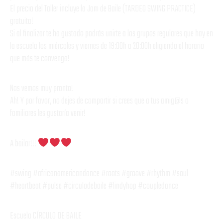
El precio del Taller incluye la Jam de Baile (TARDEO SWING PRACTICE)
gratuita!
Si al finalizar te ha gustado podrás unirte a los grupos regulares que hay en
la escuela los miércoles y viernes de 19:00h a 20:00h eligiendo el horario
que más te convenga!
Nos vemos muy pronto!
Ah! Y por favor, no dejes de compartir si crees que a tus amig@s o
familiares les gustaría venir!
A bailar!!!
#swing #africanamericandance #roots #groove #rhythm #soul
#heartbeat #pulse #circulodebaile #lindyhop #coupledance
Escuela CÍRCULO DE BAILE