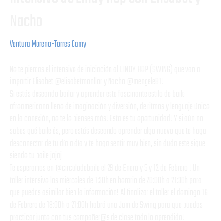
Nacho
Ventura Moreno-Torres Camy
No te pierdas el intensivo de iniciación al LINDY HOP (SWING) que van a
impartir Elisabet @elisabetmonllor y Nacho @mengele81!
Si estás deseando bailar y aprender este fascinante estilo de baile
afroamericano lleno de imaginación y diversión, de ritmos y lenguaje único
en la conexión, no te lo pienses más! Esta es tu oportunidad! Y si aún no
sabes qué baile és, pero estás deseando aprender algo nuevo que te haga
desconectar de tu día a día y te haga sentir muy bien, sin duda este sigue
siendo tu baile jajaj
Te esperamos en @circulodebaile el 29 de Enero y 5 y 12 de Febrero ! Un
taller intensivo los miércoles de 1:30h en horario de 20:00h a 21:30h para
que puedas asimilar bien la información! Al finalizar el taller el domingo 16
de Febrero de 18:00h a 21:00h habrá una Jam de Swing para que puedas
practicar junto con tus compañer@s de clase todo lo aprendido!