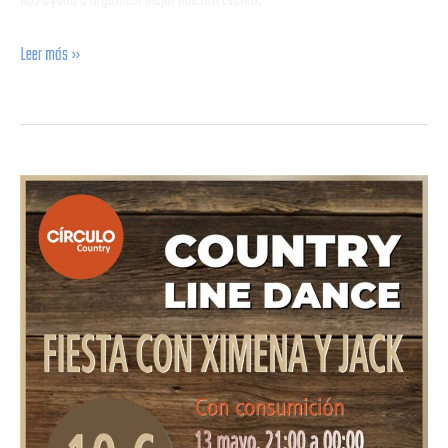
nos ayuda a organizar mejor nuestro evento.
Leer más »
Fiesta
de
Country
Line
Dance
con
Ximena
y
Jack
en
Círculo