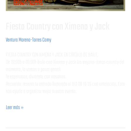
Fiesta Country con Ximena y Jack
Ventura Moreno-Torres Camy
FIESTA COUNTRY CON XIMENA Y JACK EN CÍRCULO DE BAILE.
De 20:00h a 00:00h baila con Ximena y Jack los mejores ritmos country del
momento, lo vamos a pasar genial.
Te esperamos, diviértete con nosotros.
Recuerda: reserva tu entrada llamando al 913 08 16 26 con antelación. Esto
nos ayuda a organizar mejor nuestro evento.
Leer más »