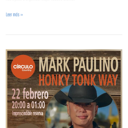
Leer más »
Party
&
Workshop
Country
con
Mark
Paulino