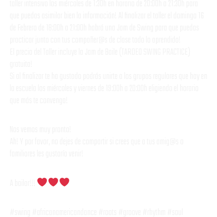
taller intensivo los miércoles de 1:30h en horario de 20:00h a 21:30h para
que puedas asimilar bien la información! Al finalizar el taller el domingo 16
de Febrero de 18:00h a 21:00h habrá una Jam de Swing para que puedas
practicar junto con tus compañer@s de clase todo lo aprendido!
El precio del Taller incluye la Jam de Baile (TARDEO SWING PRACTICE)
gratuita!
Si al finalizar te ha gustado podrás unirte a los grupos regulares que hay en
la escuela los miércoles y viernes de 19:00h a 20:00h eligiendo el horario
que más te convenga!
Nos vemos muy pronto!
Ah! Y por favor, no dejes de compartir si crees que a tus amig@s o
familiares les gustaría venir!
A bailar!!!
#swing #africanamericandance #roots #groove #rhythm #soul