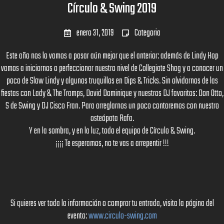
Círculo & Swing 2019
enero 31, 2019
Categoria
Este año nos lo vamos a pasar aún mejor que el anterior: además de Lindy Hop
vamos a iniciarnos o perfeccionar nuestro nivel de Collegiate Shag y a conocer un
poco de Slow Lindy y algunos truquillos en Dips & Tricks. Sin olvidarnos de las
fiestas con Lady & The Tramps, David Dominique y nuestros DJ favoritos: Don Otto,
S de Swing y DJ Cisco Fran. Para arreglarnos un poco contaremos con nuestro
osteópata Rafa.
Y en la sombra, y en la luz, todo el equipo de Círculo & Swing.
¡¡¡¡ Te esperamos, no te vas a arrepentir !!!
Si quieres ver toda la información o comprar tu entrada, visita la página del
evento:
www.circulo-swing.com