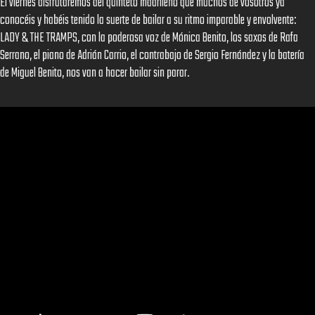
El viernes disfrutaremos del quinteto madrileño que muchos de vosotros ya
conocéis y habéis tenido la suerte de bailar a su ritmo imparable y envolvente:
LADY & THE TRAMPS, con la poderosa voz de Mónica Benito, los saxos de Rafa
Serrano, el piano de Adrián Carrio, el contrabajo de Sergio Fernández y la batería
de Miguel Benito, nos van a hacer bailar sin parar.