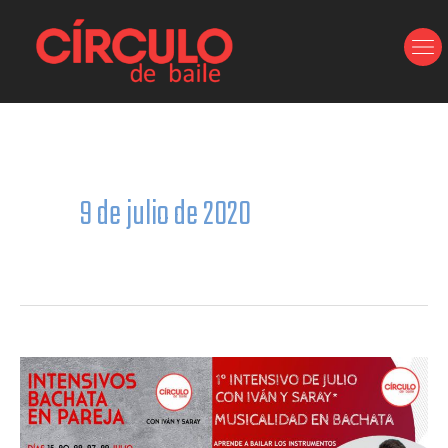
Ir
al
contenido
9 de julio de 2020
Clases
de
Iván
y